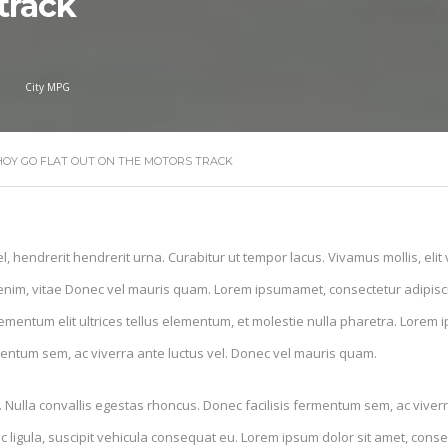
track
City MPG
 HOY GO FLAT OUT ON THE MOTORS TRACK
l, hendrerit hendrerit urna. Curabitur ut tempor lacus. Vivamus mollis, elit
enim, vitae Donec vel mauris quam. Lorem ipsumamet, consectetur adipiscin
lementum elit ultrices tellus elementum, et molestie nulla pharetra. Lorem i
entum sem, ac viverra ante luctus vel. Donec vel mauris quam.
. Nulla convallis egestas rhoncus. Donec facilisis fermentum sem, ac viver
igula, suscipit vehicula consequat eu. Lorem ipsum dolor sit amet, consectet