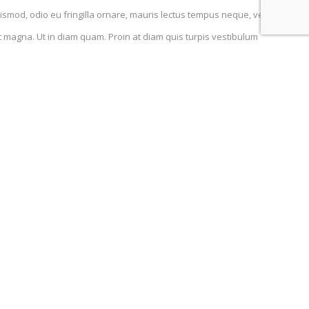
uismod, odio eu fringilla ornare, mauris lectus tempus neque, vel
 et magna. Ut in diam quam. Proin at diam quis turpis vestibulum
iet, nisi nulla fermentum nisi, sed luctus metus dolor ac eros.
la cursus venenatis enim, vitae tincidunt justo vulputate a. Sed
lis egestas rhoncusa. Donec lorem facilisis fermentum sem, ac
onec vel mauris quam Proin vestibulum leo eget erat congue
mcorper nisl, vel facilisis turpis luctus ut. In in pellentesque
eque, vel accumsan enim mi at ex. Integer lobortis, quam sed
u sit amet nisi. Mauris consequat aliquam suscipit.