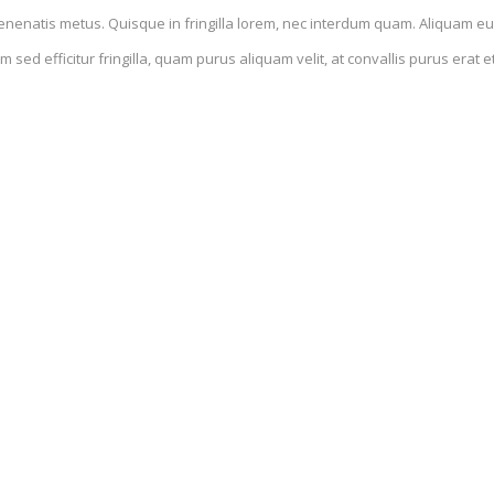
t venenatis metus. Quisque in fringilla lorem, nec interdum quam. Aliquam e
 sed efficitur fringilla, quam purus aliquam velit, at convallis purus erat
iquam suscipit.
t urna. Curabitur ut tempor lacus. Vivamus mollis, elit vitae maximus imperd
sumamet, consectetur adipiscing elit. Nulla convallis egestas rhoncus. Nul
ra. Lorem ipsum dolor sit amet, consectetur adipiscing elites. Nulla conval
stas rhoncus. Donec facilisis fermentum sem, ac viverra ante luctus vel. D
orem ipsum dolor sit amet, consectetur adipiscing elit. Donec imperdiet ulla
um quam. Aliquam euismod, odio eu fringilla ornare, mauris lectus tempus n
at et magna. Ut in diam quam. Proin at diam quis turpis vestibulum aliquam e