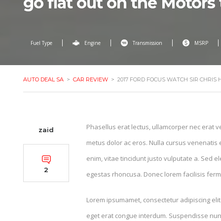
go flat out on the Motors 
Fuel Type
Engine
Transmission
MSRP
AUTO DEAL SA
>
CAR REVIEW
>
2017 FORD FOCUS WATCH SIR CHRIS
Phasellus erat lectus, ullamcorper nec erat ve
zaid
metus dolor ac eros. Nulla cursus venenatis 
enim, vitae tincidunt justo vulputate a. Sed e
2
egestas rhoncusa. Donec lorem facilisis ferm
Lorem ipsumamet, consectetur adipiscing elit
eget erat congue interdum. Suspendisse nunc l