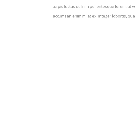
turpis luctus ut. In in pellentesque lorem, u
accumsan enim mi at ex. Integer lobortis, quam
aliquam eu sit amet nisi. Mauris consequat al
Phasellus erat lectus, ullamcorper nec erat vel, hendrerit hendreri
Nulla cursus venenatis enim, vitae Donec vel mauris quam. Lorem ip
elementum elit ultrices tellus elementum, et molestie nulla pharet
viverra ante luctus vel. Donec vel mauris quam.
Lorem ipsumamet, consectetur adipiscing elit. Nulla convallis ege
interdum. Suspendisse nunc ligula, suscipit vehicula consequat eu. L
lorem, ut venenatis metus. Quisque in fringilla lorem, nec interd
efficitur fringilla, quam purus aliquam velit, at convallis purus er