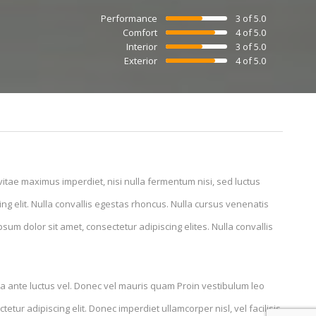
Performance
3 of 5.0
Comfort
4 of 5.0
Interior
3 of 5.0
Exterior
4 of 5.0
 vitae maximus imperdiet, nisi nulla fermentum nisi, sed luctus
g elit. Nulla convallis egestas rhoncus. Nulla cursus venenatis
psum dolor sit amet, consectetur adipiscing elites. Nulla convallis
ra ante luctus vel. Donec vel mauris quam Proin vestibulum leo
ur adipiscing elit. Donec imperdiet ullamcorper nisl, vel facilisis